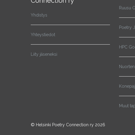
Connection ry
Ruusu O
Yhdistys
Poetry 
Yhteystiedot
HPC Goe
Liity jäseneksi
Nuorten
Konepa
Muut ta
© Helsinki Poetry Connection ry 2026