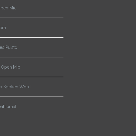
pen Mic
Jam
s Puisto
 Open Mic
ja Spoken Word
pahtumat