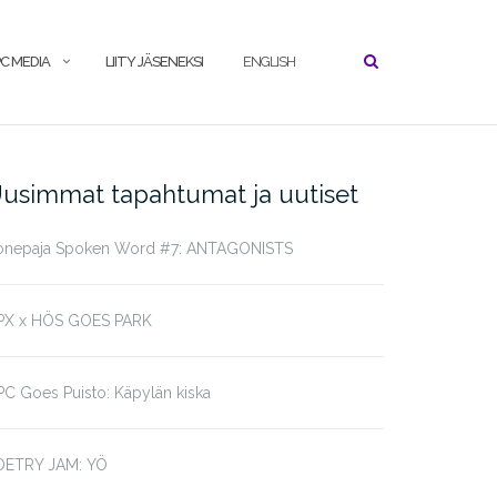
C MEDIA
LIITY JÄSENEKSI
ENGLISH
usimmat tapahtumat ja uutiset
onepaja Spoken Word #7: ANTAGONISTS
PX x HÖS GOES PARK
C Goes Puisto: Käpylän kiska
OETRY JAM: YÖ