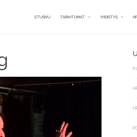
ETUSIVU
TAPAHTUMAT
YHDISTYS
HP
g
U
K
H
HP
P