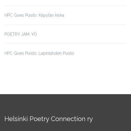
HPC Goes Puisto: Käpylän kiska
POETRY JAM: YÖ
HPC Goes Puisto: Lapinlahden Puisto
Helsinki Poetry Connection ry