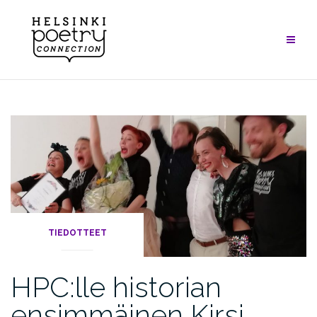
Skip
to
content
TIEDOTTEET
HPC:lle historian
ensimmäinen Kirsi