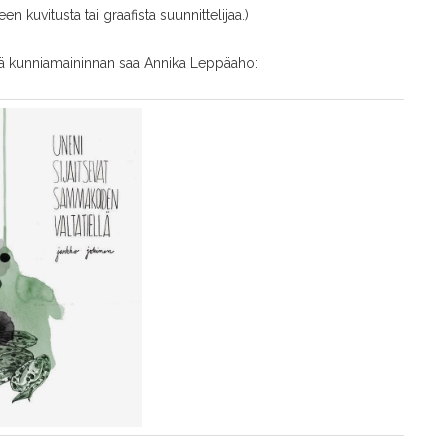
lleen kuvitusta tai graafista suunnittelijaa.)
tä kunniamaininnan saa Annika Leppäaho: