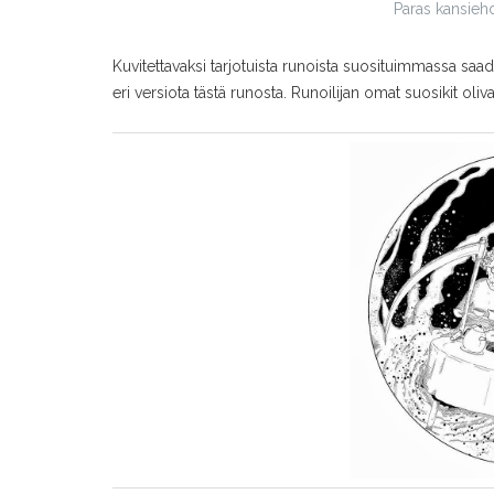
Paras kansieh
Kuvitettavaksi tarjotuista runoista suosituimmassa saa
eri versiota tästä runosta. Runoilijan omat suosikit oli