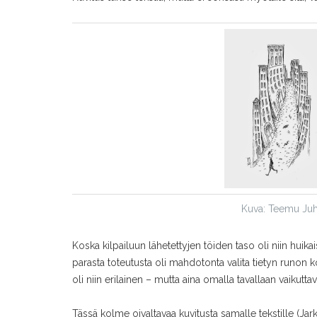
Kuva: Teemu Juha
Koska kilpailuun lähetettyjen töiden taso oli niin h
parasta toteutusta oli mahdotonta valita tietyn runon kohd
oli niin erilainen – mutta aina omalla tavallaan vaikuttav
Tässä kolme oivaltavaa kuvitusta samalle tekstille (Ja