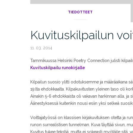
TIEDOTTEET
Kuvituskilpailun voit
11. 03. 2014
Tammikuussa Helsinki Poetry Connection julisti kilpailu
Kuvituskilpailu runokirjalle
Kilpailun suosio ylitti odotuksemme ja määräaikana 
19:lta ehdokkaalta. Kilpakuvitusten yleinen taso oli kor
Ainakin 5-6 ehdokkaista oli vakavan harkinnan alla, ja s
Äänestyksessä kuitenkin nousi esiin yksi selkeä suosikk
Voittajatyössä on klassisen kirjakuvituksen otetta ja ru
runon surrealistisen tunnelman. Kuva täyttää sivun, mutt
Kuvitus tukee tekstiä, mutta ei sokeasti myötäile sitä, v