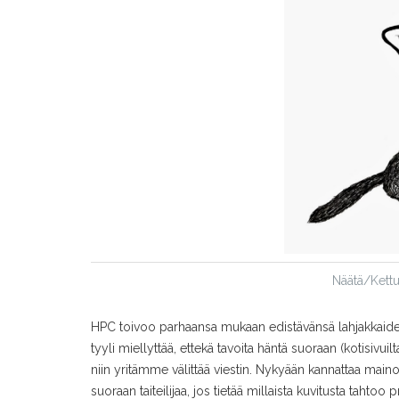
Näätä/Kettu 
HPC toivoo parhaansa mukaan edistävänsä lahjakkaiden k
tyyli miellyttää, ettekä tavoita häntä suoraan (kotisivui
niin yritämme välittää viestin. Nykyään kannattaa maino
suoraan taiteilijaa, jos tietää millaista kuvitusta tahtoo p