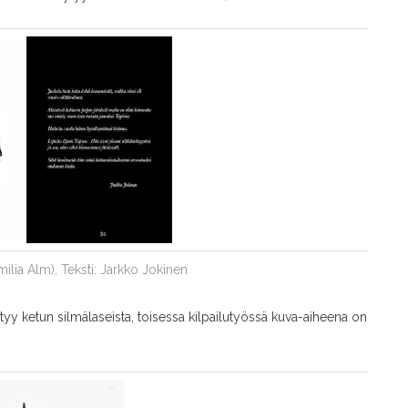
ilia Alm), Teksti: Jarkko Jokinen
 ketun silmälaseista, toisessa kilpailutyössä kuva-aiheena on