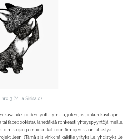
nro 3 (Milla Sinisalo)
uvataiteilijoiden työllistymistä, joten jos jonkun kuvittajan
lta tai facebookista), lähettäkää rohkeasti yhteyspyyntöjä meille,
stoimistojen ja muiden kalliiden firmojen sijaan lähestyä
rojektilleen. (Tämä siis vinkkinä kaikille yrityksille, yhdistyksille