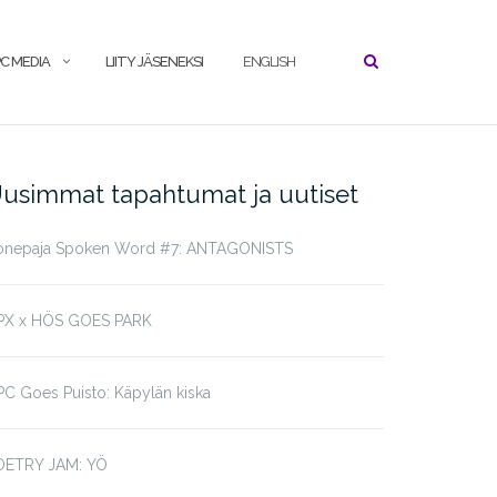
C MEDIA
LIITY JÄSENEKSI
ENGLISH
usimmat tapahtumat ja uutiset
onepaja Spoken Word #7: ANTAGONISTS
PX x HÖS GOES PARK
C Goes Puisto: Käpylän kiska
OETRY JAM: YÖ