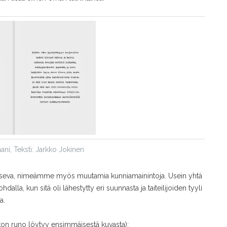
ni, Teksti: Jarkko Jokinen
uikaiseva, nimeämme myös muutamia kunniamainintoja. Usein yhtä
alla, kun sitä oli lähestytty eri suunnasta ja taiteilijoiden tyyli
a.
rkon runo löytyy ensimmäisestä kuvasta):