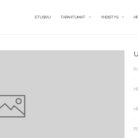
ETUSIVU
TAPAHTUMAT
YHDISTYS
HP
U
K
H
HP
P