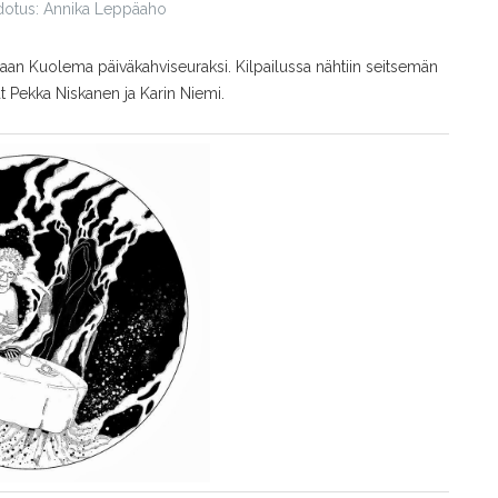
dotus: Annika Leppäaho
daan Kuolema päiväkahviseuraksi. Kilpailussa nähtiin seitsemän
vat Pekka Niskanen ja Karin Niemi.