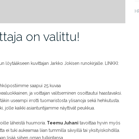
HP
taja on valittu!
n löytääkseen kuvittajan Jarkko Jokisen runokirjalle. LINKKI:
sähköpostiimme saapui 25 kuvaa
kealuokkainen, ja voittajan valitseminen osoittautui haastavaksi.
itäkin useampi irrotti tuomaristosta ylisanoja sekä hehkutusta.
i, jolle kaikki asiantuntijamme näyttivät peukkua.
noille läheistä huumoria.
Teemu Juhani
tavoittaa hyvin myös
a ei tuki aukeamaa liian tummilla sävyillä tai yksityiskohdilla.
aan lisää siihen oman tulkintansa.