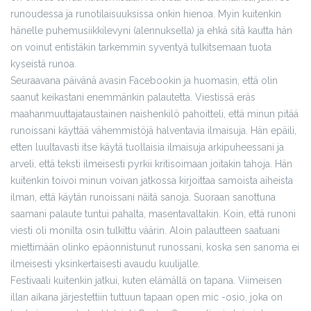
runoudessa ja runotilaisuuksissa onkin hienoa. Myin kuitenkin
hänelle puhemusiikkilevyni (alennuksella) ja ehkä sitä kautta hän
on voinut entistäkin tarkemmin syventyä tulkitsemaan tuota
kyseistä runoa.
Seuraavana päivänä avasin Facebookin ja huomasin, että olin
saanut keikastani enemmänkin palautetta. Viestissä eräs
maahanmuuttajataustainen naishenkilö pahoitteli, että minun pitää
runoissani käyttää vähemmistöjä halventavia ilmaisuja. Hän epäili,
etten luultavasti itse käytä tuollaisia ilmaisuja arkipuheessani ja
arveli, että teksti ilmeisesti pyrkii kritisoimaan joitakin tahoja. Hän
kuitenkin toivoi minun voivan jatkossa kirjoittaa samoista aiheista
ilman, että käytän runoissani näitä sanoja. Suoraan sanottuna
saamani palaute tuntui pahalta, masentavaltakin. Koin, että runoni
viesti oli monilta osin tulkittu väärin. Aloin palautteen saatuani
miettimään olinko epäonnistunut runossani, koska sen sanoma ei
ilmeisesti yksinkertaisesti avaudu kuulijalle.
Festivaali kuitenkin jatkui, kuten elämällä on tapana. Viimeisen
illan aikana järjestettiin tuttuun tapaan open mic -osio, joka on