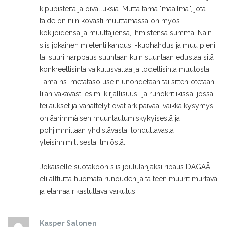
kipupisteitä ja oivalluksia. Mutta tämä "maailma", jota
taide on niin kovasti muuttamassa on myös
kokijoidensa ja muuttajiensa, ihmistensä summa. Näin
siis jokainen mielenliikahdus, -kuohahdus ja muu pieni
tai suuri harppaus suuntaan kuin suuntaan edustaa sitä
konkreettisinta vaikutusvaltaa ja todellisinta muutosta.
Tämä ns. metataso usein unohdetaan tai sitten otetaan
liian vakavasti esim. kirjallisuus- ja runokritiikissä, jossa
teilaukset ja vähättelyt ovat arkipäivää, vaikka kysymys
on äärimmäisen muuntautumiskykyisestä ja
pohjimmillaan yhdistävästä, lohduttavasta
yleisinhimillisestä ilmiöstä.
Jokaiselle suotakoon siis joululahjaksi ripaus DÄGÄÄ:
eli alttiutta huomata runouden ja taiteen muurit murtava
ja elämää rikastuttava vaikutus.
Kasper Salonen