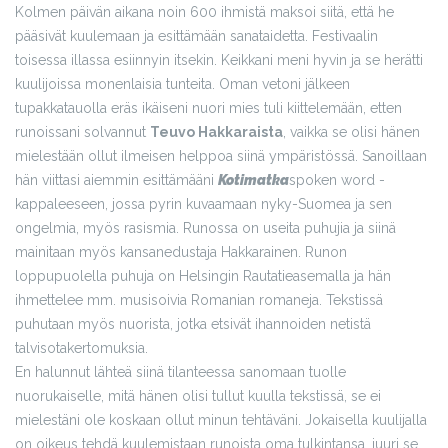
Kolmen päivän aikana noin 600 ihmistä maksoi siitä, että he
pääsivät kuulemaan ja esittämään sanataidetta. Festivaalin
toisessa illassa esiinnyin itsekin. Keikkani meni hyvin ja se herätti
kuulijoissa monenlaisia tunteita. Oman vetoni jälkeen
tupakkatauolla eräs ikäiseni nuori mies tuli kiittelemään, etten
runoissani solvannut
Teuvo Hakkaraista
, vaikka se olisi hänen
mielestään ollut ilmeisen helppoa siinä ympäristössä. Sanoillaan
hän viittasi aiemmin esittämääni
Kotimatka
spoken word -
kappaleeseen, jossa pyrin kuvaamaan nyky-Suomea ja sen
ongelmia, myös rasismia. Runossa on useita puhujia ja siinä
mainitaan myös kansanedustaja Hakkarainen. Runon
loppupuolella puhuja on Helsingin Rautatieasemalla ja hän
ihmettelee mm. musisoivia Romanian romaneja. Tekstissä
puhutaan myös nuorista, jotka etsivät ihannoiden netistä
talvisotakertomuksia.
En halunnut lähteä siinä tilanteessa sanomaan tuolle
nuorukaiselle, mitä hänen olisi tullut kuulla tekstissä, se ei
mielestäni ole koskaan ollut minun tehtäväni. Jokaisella kuulijalla
on oikeus tehdä kuulemistaan runoista oma tulkintansa, juuri se