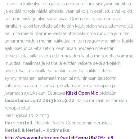
Toivoisin kuitenkin, että jatkossa minun ei tarvitsisi yksin kirjoittaa
ja esittää runoja näistä aiheista, vaan talkoisiin osallistuisivat kaikki,
joilla on niistä jotakin sanottavaa. Open mic -osuuteen ovat
nimittäin kaikki tervetulleita! Meidän kuulijoiden vastuullemme jää
se, mitä mieltä olemme vastaanottamistamme runoista ja miten
annamme niiden meihin vaikuttaa, miten reagoimme niihin. Kaikki
ajatukset, jopa vihaisetkin, ovat lavarunouteen mielestäni
tervetulleita, sillä uskon että runouden kautta me todella voimme
muuttaa maailmaa ja käsitellä erittäin vaikeita sekä arkojakin
aiheita. Näillä sanoilla haluankin toivottaa kaikki kieleen,
synnyinmaahan, aatemaailmaan tai muihinkaan taustoihin
katsomatta avomikittämään, esittämään omia runojaan ja
jakamaan ajatuksiaan. Seuraava
Kiiski Open Mic
pidetään
lauantaina 14.12.2013 klo 19-22
. Kaikki mukaan esittämään
runopuhetta!
Helsingissä 10.12.2013
Harri Hertell
, Helsinki Poetry Connectionin perustaja
Hertell & Hertell – Kotimatka
:
http://www.youtube.com/watch?v=m4Ub2OYz_e8