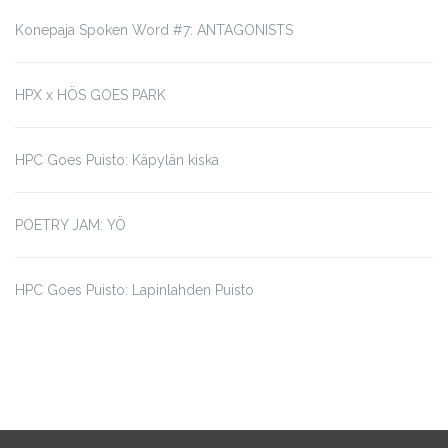
Konepaja Spoken Word #7: ANTAGONISTS
HPX x HÖS GOES PARK
HPC Goes Puisto: Käpylän kiska
POETRY JAM: YÖ
HPC Goes Puisto: Lapinlahden Puisto