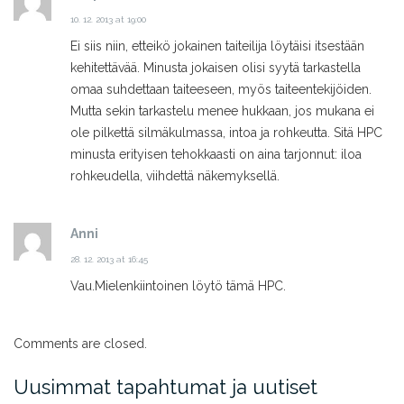
10. 12. 2013 at 19:00
Ei siis niin, etteikö jokainen taiteilija löytäisi itsestään
kehitettävää. Minusta jokaisen olisi syytä tarkastella
omaa suhdettaan taiteeseen, myös taiteentekijöiden.
Mutta sekin tarkastelu menee hukkaan, jos mukana ei
ole pilkettä silmäkulmassa, intoa ja rohkeutta. Sitä HPC
minusta erityisen tehokkaasti on aina tarjonnut: iloa
rohkeudella, viihdettä näkemyksellä.
Anni
28. 12. 2013 at 16:45
Vau.
Mielenkiintoinen löytö tämä HPC.
Comments are closed.
Uusimmat tapahtumat ja uutiset