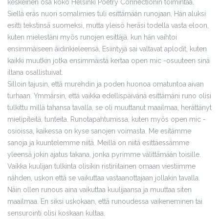
keskeinen osa koko Helsinki Poetry Connectionin toimintaa.
Siellä eräs nuori somalimies tuli esittämään runojaan. Hän aluksi
esitti tekstinsä suomeksi, mutta yleisö heräsi todella vasta eloon,
kuten mielestäni myös runojen esittäjä, kun hän vaihtoi
ensimmäiseen äidinkieleensä. Esiintyjä sai valtavat aplodit, kuten
kaikki muutkin jotka ensimmäistä kertaa open mic -osuuteen sinä
iltana osallistuivat.
Silloin tajusin, että murehdin ja poden huonoa omatuntoa aivan
turhaan. Ymmärsin, että vaikka edellispäivänä esittämäni runo olisi
tulkittu millä tahansa tavalla, se oli muuttanut maailmaa, herättänyt
mielipiteitä, tunteita. Runotapahtumissa, kuten myös open mic -
osioissa, kaikessa on kyse sanojen voimasta. Me esitämme
sanoja ja kuuntelemme niitä. Meillä on niitä esittäessämme
yleensä jokin ajatus takana, jonka pyrimme välittämään toisille.
Vaikka kuulijan tulkinta olisikin ristiriitainen omaan viestiimme
nähden, uskon että se vaikuttaa vastaanottajaan jollakin tavalla.
Näin ollen runous aina vaikuttaa kuulijaansa ja muuttaa siten
maailmaa. En siksi uskokaan, että runoudessa vaikeneminen tai
sensurointi olisi koskaan kultaa.