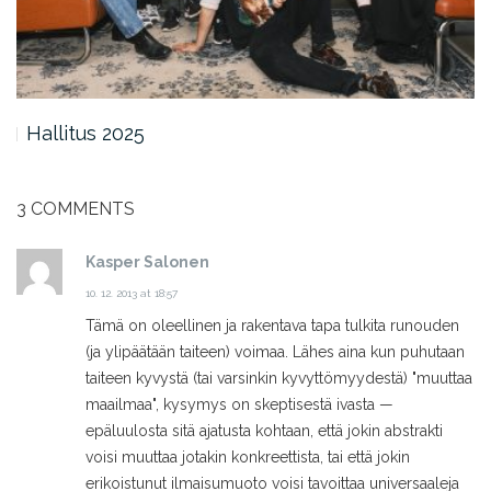
Hallitus 2025
3 COMMENTS
Kasper Salonen
10. 12. 2013 at 18:57
Tämä on oleellinen ja rakentava tapa tulkita runouden
(ja ylipäätään taiteen) voimaa. Lähes aina kun puhutaan
taiteen kyvystä (tai varsinkin kyvyttömyydestä) "muuttaa
maailmaa", kysymys on skeptisestä ivasta —
epäluulosta sitä ajatusta kohtaan, että jokin abstrakti
voisi muuttaa jotakin konkreettista, tai että jokin
erikoistunut ilmaisumuoto voisi tavoittaa universaaleja