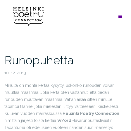
Skip
to
content
Runopuhetta
10. 12. 2013
Minulta on monta kertaa kysytty, uskonko runouden voivan
muuttaa maailmaa. Joka kerta olen vastannut, että tiedän
runouden muuttavan maailmaa. Vähän aikaa sitten minulle
tapahtui tilanne, joka mielestäni liittyy väitteeseeni keskeisesti.
Kuluvan vuoden marraskuussa
Helsinki Poetry Connection
nimittäin järjesti toista kertaa
W/ord
-lavarunousfestivaalin.
Tapahtuma oli edelliseen vuoteen nähden suuri menestys.