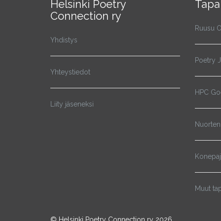
Helsinki Poetry
Tapa
Connection ry
Ruusu O
Yhdistys
Poetry 
Yhteystiedot
HPC Goe
Liity jäseneksi
Nuorten
Konepa
Muut ta
© Helsinki Poetry Connection ry 2026