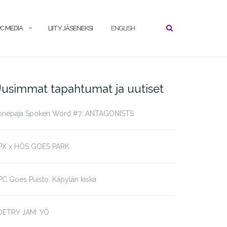
C MEDIA
LIITY JÄSENEKSI
ENGLISH
usimmat tapahtumat ja uutiset
onepaja Spoken Word #7: ANTAGONISTS
PX x HÖS GOES PARK
C Goes Puisto: Käpylän kiska
OETRY JAM: YÖ