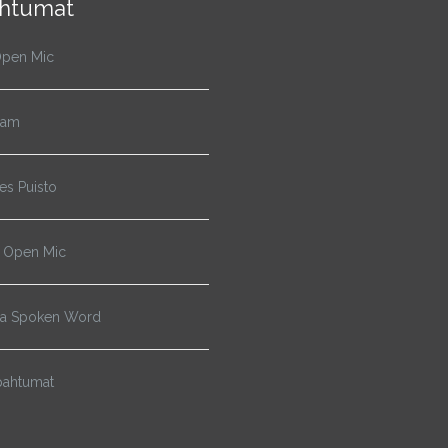
htumat
pen Mic
Jam
s Puisto
 Open Mic
ja Spoken Word
pahtumat