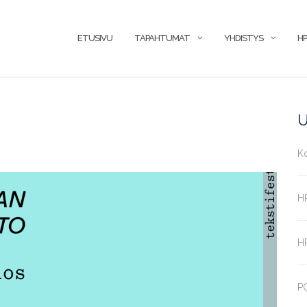
ETUSIVU
TAPAHTUMAT
YHDISTYS
HP
U
K
H
HP
P