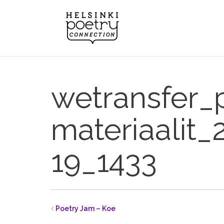
Skip
to
content
wetransfer_
materiaalit_
19_1433
Poetry Jam – Koe