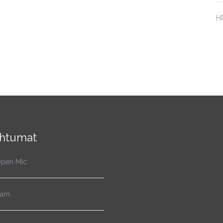
HP
htumat
pen Mic
Jam