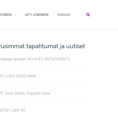
C MEDIA
LIITY JÄSENEKSI
ENGLISH
usimmat tapahtumat ja uutiset
onepaja Spoken Word #7: ANTAGONISTS
PX x HÖS GOES PARK
C Goes Puisto: Käpylän kiska
OETRY JAM: YÖ