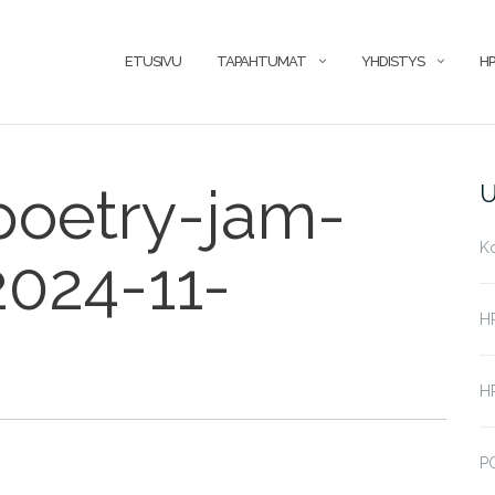
ETUSIVU
TAPAHTUMAT
YHDISTYS
HP
poetry-jam-
U
K
2024-11-
H
HP
P