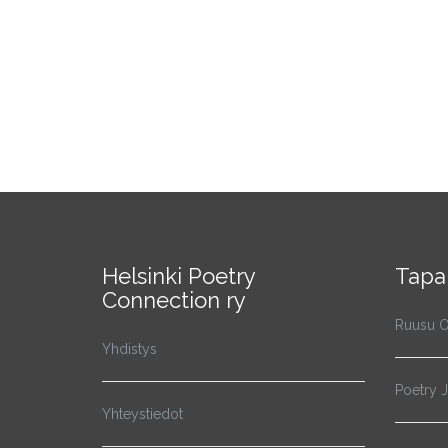
Helsinki Poetry
Tapa
Connection ry
Ruusu O
Yhdistys
Poetry 
Yhteystiedot