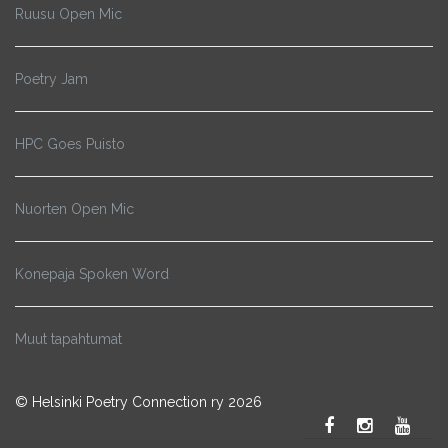
Ruusu Open Mic
Poetry Jam
HPC Goes Puisto
Nuorten Open Mic
Konepaja Spoken Word
Muut tapahtumat
© Helsinki Poetry Connection ry 2026