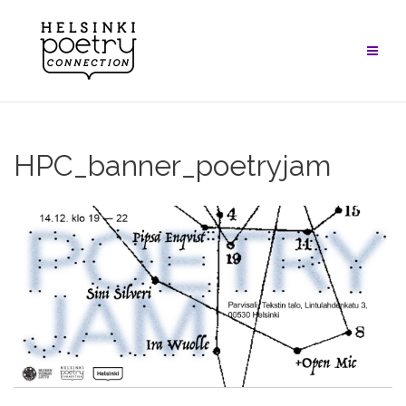
Skip
to
content
HPC_banner_poetryjam