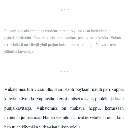
* * *
Putosin vuosikaudet alas vuorenrinnettä. Nyt makaan kielekkeellä
pyörällä päästäni. Otsaani koristaa mustelma, josta kasvaa kukka. Kukan
terälehdissä on värejä yhtä paljon kuin minussa kolhuja. Ne värit ovat
elämäni kuvakirja.
* * *
Viikatemies tuli vierailulle. Hän istahti pöytään, nautti pari kuppia
kahvia, siivun korvapuustia, kertoi uutiset toiselta puolelta ja lateli
puujalkavitsejä. Viikatemies on mukava heppu, kerrassaan
mainiota juttuseuraa. Hänen vierailunsa ovat tervetulleita aina, kun
hän tulee käymään virka-ajan ulkopuolella.