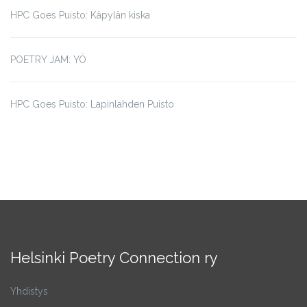
HPC Goes Puisto: Käpylän kiska
POETRY JAM: YÖ
HPC Goes Puisto: Lapinlahden Puisto
Helsinki Poetry Connection ry
Yhdistys