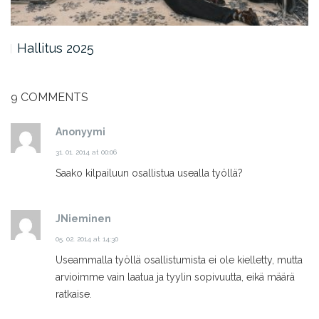
Hallitus 2025
9 COMMENTS
Anonyymi
31. 01. 2014 at 00:06
Saako kilpailuun osallistua usealla työllä?
JNieminen
05. 02. 2014 at 14:30
Useammalla työllä osallistumista ei ole kielletty, mutta
arvioimme vain laatua ja tyylin sopivuutta, eikä määrä
ratkaise.