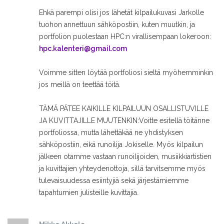
Ehkä parempi olisi jos lähetät kilpailukuvasi Jarkolle
tuohon annettuun sähköpostiin, kuten muutkin, ja
portfolion puolestaan HPC:n virallisempaan lokeroon:
hpc.kalenteri@gmail.com
Voimme sitten löytää portfoliosi sieltä myöhemminkin
jos meillä on teettää töitä.
TÄMÄ PÄTEE KAIKILLE KILPAILUUN OSALLISTUVILLE
JA KUVITTAJILLE MUUTENKIN:
Voitte esitellä töitänne
portfoliossa, mutta lähettäkää ne yhdistyksen
sähköpostiin, eikä runoilija Jokiselle. Myös kilpailun
jälkeen otamme vastaan runoilijoiden, musiikkiartistien
ja kuvittajien yhteydenottoja, sillä tarvitsemme myös
tulevaisuudessa esiintyjiä sekä järjestämiemme
tapahtumien julisteille kuvittajia.