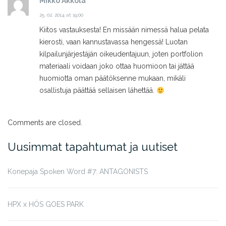
Mikko Akkola
25. 02. 2014 at 19:00
Kiitos vastauksesta! En missään nimessä halua pelata
kierosti, vaan kannustavassa hengessä! Luotan
kilpailunjärjestäjän oikeudentajuun, joten portfolion
materiaali voidaan joko ottaa huomioon tai jättää
huomiotta oman päätöksenne mukaan, mikäli
osallistuja päättää sellaisen lähettää.
Comments are closed.
Uusimmat tapahtumat ja uutiset
Konepaja Spoken Word #7: ANTAGONISTS
HPX x HÖS GOES PARK