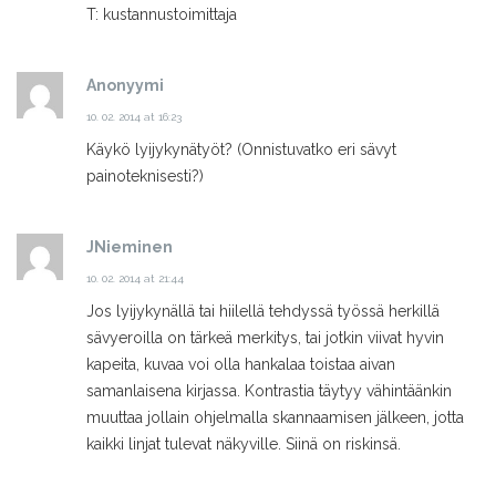
T: kustannustoimittaja
Anonyymi
10. 02. 2014 at 16:23
Käykö lyijykynätyöt? (Onnistuvatko eri sävyt
painoteknisesti?)
JNieminen
10. 02. 2014 at 21:44
Jos lyijykynällä tai hiilellä tehdyssä työssä herkillä
sävyeroilla on tärkeä merkitys, tai jotkin viivat hyvin
kapeita, kuvaa voi olla hankalaa toistaa aivan
samanlaisena kirjassa. Kontrastia täytyy vähintäänkin
muuttaa jollain ohjelmalla skannaamisen jälkeen, jotta
kaikki linjat tulevat näkyville. Siinä on riskinsä.