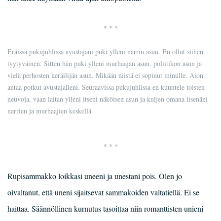
* * *
Eräissä pukujuhlissa avustajani puki ylleni narrin asun. En ollut siihen
tyytyväinen. Sitten hän puki ylleni murhaajan asun, poliitikon asun ja
vielä perhosten keräilijän asun. Mikään niistä ei sopinut minulle. Aion
antaa potkut avustajalleni. Seuraavissa pukujuhlissa en kuuntele toisten
neuvoja, vaan laitan ylleni itseni näköisen asun ja kuljen omana itsenäni
narrien ja murhaajien keskellä.
* * *
Rupisammakko loikkasi uneeni ja unestani pois. Olen jo
oivaltanut, että uneni sijaitsevat sammakoiden valtatiellä. Ei se
haittaa. Säännöllinen kurnutus tasoittaa niin romanttisten unieni