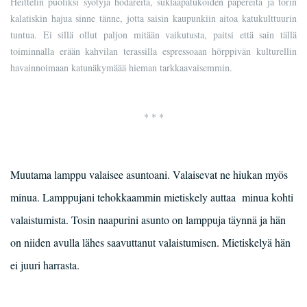
Heittelin puoliksi syötyjä hodareita, suklaapatukoiden papereita ja torin
kalatiskin hajua sinne tänne, jotta saisin kaupunkiin aitoa katukulttuurin
tuntua. Ei sillä ollut paljon mitään vaikutusta, paitsi että sain tällä
toiminnalla erään kahvilan terassilla espressoaan hörppivän kulturellin
havainnoimaan katunäkymäää hieman tarkkaavaisemmin.
* * *
Muutama lamppu valaisee asuntoani. Valaisevat ne hiukan myös
minua. Lamppujani tehokkaammin mietiskely auttaa
minua kohti
valaistumista. Tosin naapurini asunto on lamppuja täynnä ja hän
on niiden avulla lähes saavuttanut valaistumisen. Mietiskelyä hän
ei juuri harrasta.