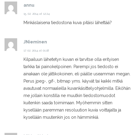
annu
15. 02. 2014 at 12:24
Minkäslaisena tiedostona kuva pitäisi lähettää?
JNieminen
17. 02. 2014 at 01:18
Kilpailuun lähetetyn kuvan ei tarvitse olla erityisen
tarkka tai painokelpoinen. Parempi jos tiedosto ei
ainakaan ole jättikokoinen, eli päälle useamman megan.
Perus jpeg-, gif-, bitmap yms. käyvät tai kaikki mitkä
avautuvat normaaleilla kuvankäsittelyohjelmilla. Eiköhän
me jollain konstilla ne muutkin tiedostomuodot
kuitenkin saada toimimaan. Myöhemmin sitten
kysellään paremman resoluution kuvia voittajalta ja
kysellään muutenkin jos on hämminkiä.