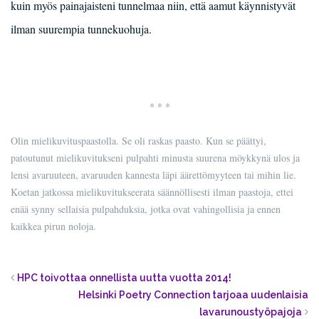
kuin myös painajaisteni tunnelmaa niin, että aamut käynnistyvät
ilman suurempia tunnekuohuja.
* * *
Olin mielikuvituspaastolla. Se oli raskas paasto. Kun se päättyi,
patoutunut mielikuvitukseni pulpahti minusta suurena möykkynä ulos ja
lensi avaruuteen, avaruuden kannesta läpi äärettömyyteen tai mihin lie.
Koetan jatkossa mielikuvitukseerata säännöllisesti ilman paastoja, ettei
enää synny sellaisia pulpahduksia, jotka ovat vahingollisia ja ennen
kaikkea pirun noloja.
HPC toivottaa onnellista uutta vuotta 2014!
Helsinki Poetry Connection tarjoaa uudenlaisia
lavarunoustyöpajoja