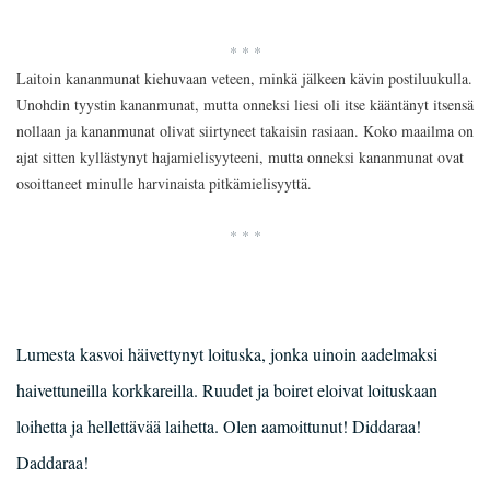
* * *
Laitoin kananmunat kiehuvaan veteen, minkä jälkeen kävin postiluukulla.
Unohdin tyystin kananmunat, mutta onneksi liesi oli itse kääntänyt itsensä
nollaan ja kananmunat olivat siirtyneet takaisin rasiaan. Koko maailma on
ajat sitten kyllästynyt hajamielisyyteeni, mutta onneksi kananmunat ovat
osoittaneet minulle harvinaista pitkämielisyyttä.
* * *
Lumesta kasvoi häivettynyt loituska, jonka uinoin aadelmaksi
haivettuneilla korkkareilla. Ruudet ja boiret eloivat loituskaan
loihetta ja hellettävää laihetta. Olen aamoittunut! Diddaraa!
Daddaraa!