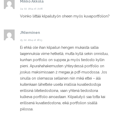
Mikko Akkola
24. 02. 2014 at 21:06
Voinko liittää kilpailutyön oheen myös kuvaportfolion?
JNieminen
25. 02. 2014 at 18:13
Ei ehkä ole ihan kilpailun hengen mukaista sallia
laajennuksia viime hetkellä, mutta kyllä sekin onnistuu,
kunhan portfolio on suppea ja myös tiedosto kyllin
pieni. Apurahahakemusten yhteydessä portfolio on
joskus maksimissaan 2 megaa ja pdf-muodossa. Jos
sinulla on olemassa sellainen niin mikä ettei – älä
kuitenkaan lähettele useita irrallisia kuvatiedostoja
erillisinä liitetiedostoina, vaan yhtenä tiedostona
kulkeva portfolio ainoastaan. Kilpailutyö saa totta kai
erillisenä kuvatiedostona, eikä portfolion sisällä
piilossa.