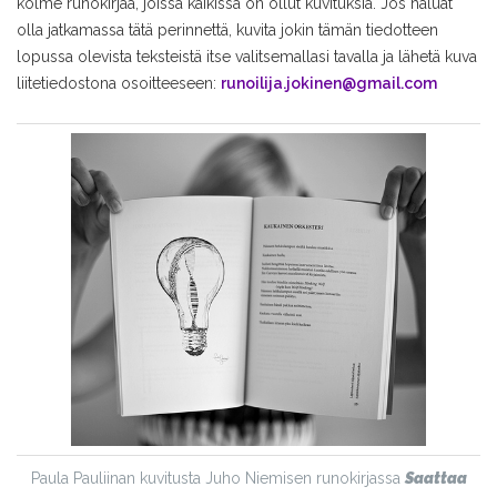
kolme runokirjaa, joissa kaikissa on ollut kuvituksia. Jos haluat
olla jatkamassa tätä perinnettä, kuvita jokin tämän tiedotteen
lopussa olevista teksteistä itse valitsemallasi tavalla ja lähetä kuva
liitetiedostona osoitteeseen:
runoilija.jokinen@gmail.com
Paula Pauliinan kuvitusta Juho Niemisen runokirjassa
Saattaa