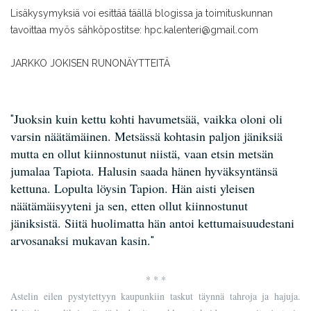
Lisäkysymyksiä voi esittää täällä blogissa ja toimituskunnan
tavoittaa myös sähköpostitse: hpc.kalenteri@gmail.com
JARKKO JOKISEN RUNONÄYTTEITÄ
Juoksin kuin kettu kohti havumetsää, vaikka oloni oli
varsin näätämäinen. Metsässä kohtasin paljon jäniksiä
mutta en ollut kiinnostunut niistä, vaan etsin metsän
jumalaa Tapiota. Halusin saada hänen hyväksyntänsä
kettuna. Lopulta löysin Tapion. Hän aisti yleisen
näätämäisyyteni ja sen, etten ollut kiinnostunut
jäniksistä. Siitä huolimatta hän antoi kettumaisuudestani
arvosanaksi mukavan kasin.
* * *
Astelin eilen pystytettyyn kaupunkiin taskut täynnä tahroja ja hajuja.