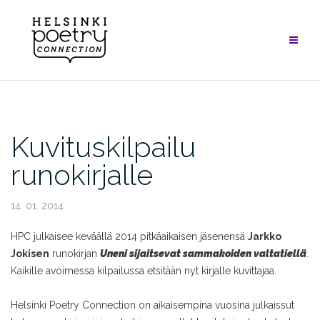
Skip
to
content
Kuvituskilpailu
runokirjalle
14. 01. 2014
HPC julkaisee keväällä 2014 pitkäaikaisen jäsenensä
Jarkko
Jokisen
runokirjan
Uneni sijaitsevat sammakoiden valtatiellä
.
Kaikille avoimessa kilpailussa etsitään nyt kirjalle kuvittajaa.
Helsinki Poetry Connection on aikaisempina vuosina julkaissut