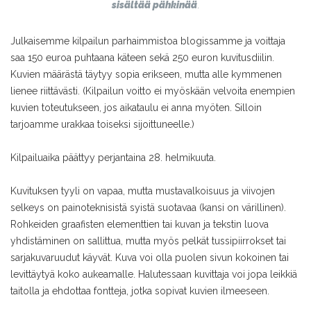
sisältää pähkinää
.
Julkaisemme kilpailun parhaimmistoa blogissamme ja voittaja
saa 150 euroa puhtaana käteen sekä 250 euron kuvitusdiilin.
Kuvien määrästä täytyy sopia erikseen, mutta alle kymmenen
lienee riittävästi. (Kilpailun voitto ei myöskään velvoita enempien
kuvien toteutukseen, jos aikataulu ei anna myöten. Silloin
tarjoamme urakkaa toiseksi sijoittuneelle.)
Kilpailuaika päättyy perjantaina 28. helmikuuta.
Kuvituksen tyyli on vapaa, mutta mustavalkoisuus ja viivojen
selkeys on painoteknisistä syistä suotavaa (kansi on värillinen).
Rohkeiden graafisten elementtien tai kuvan ja tekstin luova
yhdistäminen on sallittua, mutta myös pelkät tussipiirrokset tai
sarjakuvaruudut käyvät. Kuva voi olla puolen sivun kokoinen tai
levittäytyä koko aukeamalle. Halutessaan kuvittaja voi jopa leikkiä
taitolla ja ehdottaa fontteja, jotka sopivat kuvien ilmeeseen.