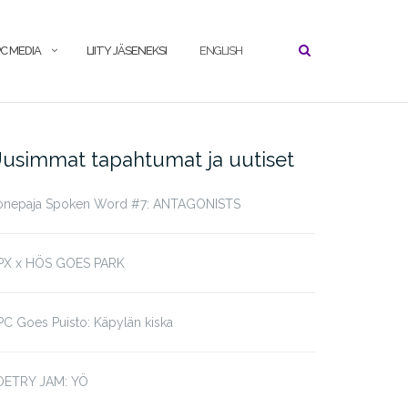
C MEDIA
LIITY JÄSENEKSI
ENGLISH
usimmat tapahtumat ja uutiset
onepaja Spoken Word #7: ANTAGONISTS
PX x HÖS GOES PARK
C Goes Puisto: Käpylän kiska
OETRY JAM: YÖ