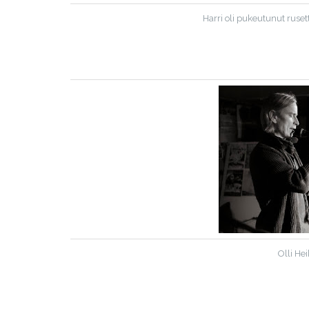
Harri oli pukeutunut ruset
Olli He