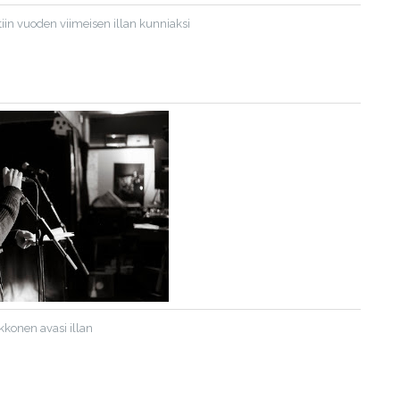
tiin vuoden viimeisen illan kunniaksi
ikkonen avasi illan