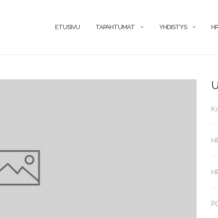
ETUSIVU
TAPAHTUMAT
YHDISTYS
HP
U
K
H
HP
P