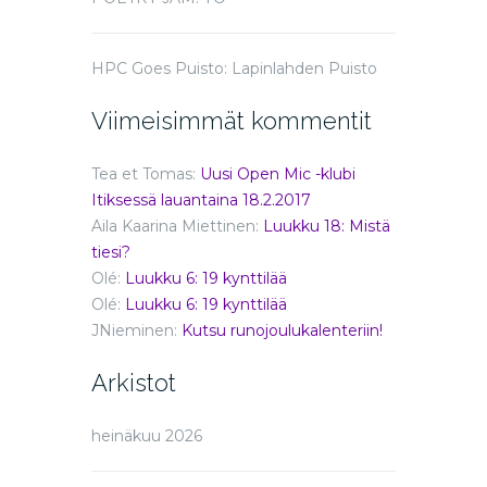
HPC Goes Puisto: Lapinlahden Puisto
Viimeisimmät kommentit
Tea et Tomas
:
Uusi Open Mic -klubi
Itiksessä lauantaina 18.2.2017
Aila Kaarina Miettinen
:
Luukku 18: Mistä
tiesi?
Olé
:
Luukku 6: 19 kynttilää
Olé
:
Luukku 6: 19 kynttilää
JNieminen
:
Kutsu runojoulukalenteriin!
Arkistot
heinäkuu 2026