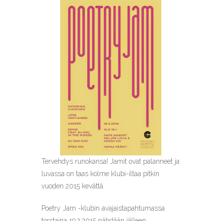
Tervehdys runokansa! Jamit ovat palanneet ja
luvassa on taas kolme klubi-iltaa pitkin
vuoden 2015 kevättä.
Poetry Jam -klubin avajaistapahtumassa
torstaina 19.2.2015 nähdään jälleen