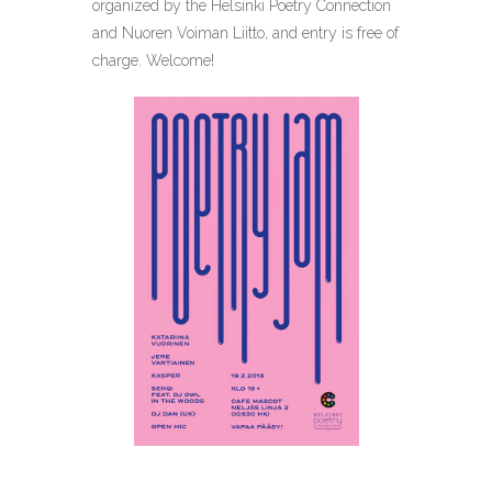
organized by the Helsinki Poetry Connection
and Nuoren Voiman Liitto, and entry is free of
charge. Welcome!