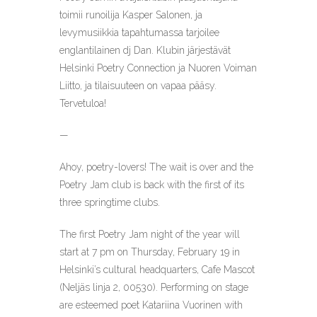
toimii runoilija Kasper Salonen, ja
levymusiikkia tapahtumassa tarjoilee
englantilainen dj Dan. Klubin järjestävät
Helsinki Poetry Connection ja Nuoren Voiman
Liitto, ja tilaisuuteen on vapaa pääsy.
Tervetuloa!
—
Ahoy, poetry-lovers! The wait is over and the
Poetry Jam club is back with the first of its
three springtime clubs.
The first Poetry Jam night of the year will
start at 7 pm on Thursday, February 19 in
Helsinki’s cultural headquarters, Cafe Mascot
(Neljäs linja 2, 00530). Performing on stage
are esteemed poet Katariina Vuorinen with