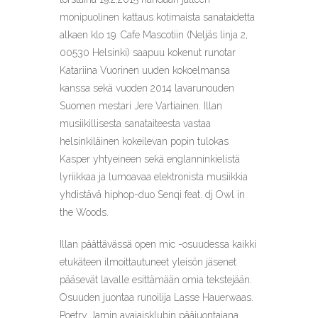
monipuolinen kattaus kotimaista sanataidetta
alkaen klo 19. Cafe Mascotiin (Neljäs linja 2,
00530 Helsinki) saapuu kokenut runotar
Katariina Vuorinen uuden kokoelmansa
kanssa sekä vuoden 2014 lavarunouden
Suomen mestari Jere Vartiainen. Illan
musiikillisesta sanataiteesta vastaa
helsinkiläinen kokeilevan popin tulokas
Kasper yhtyeineen sekä englanninkielistä
lyriikkaa ja lumoavaa elektronista musiikkia
yhdistävä hiphop-duo Senqi feat. dj Owl in
the Woods.
Illan päättävässä open mic -osuudessa kaikki
etukäteen ilmoittautuneet yleisön jäsenet
pääsevät lavalle esittämään omia tekstejään.
Osuuden juontaa runoilija Lasse Hauerwaas.
Poetry Jamin avajaisklubin pääjuontajana